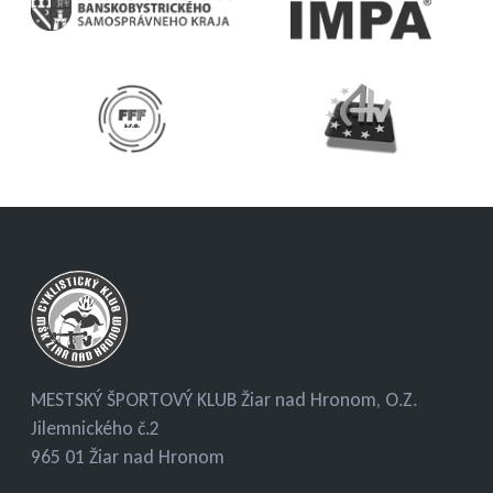
MESTSKÝ ŠPORTOVÝ KLUB Žiar nad Hronom, O.Z.
Jilemnického č.2
965 01 Žiar nad Hronom