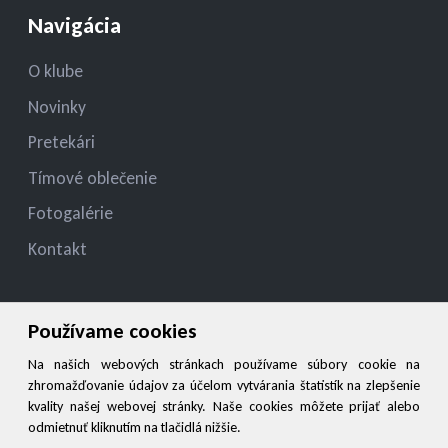
Navigácia
O klube
Novinky
Pretekári
Tímové oblečenie
Fotogalérie
Kontakt
Kontakt
Používame cookies
jelza.jozef@gmail.com
Na našich webových stránkach používame súbory cookie na
zhromažďovanie údajov za účelom vytvárania štatistík na zlepšenie
+421 944 545 900
kvality našej webovej stránky. Naše cookies môžete prijať alebo
odmietnuť kliknutím na tlačidlá nižšie.