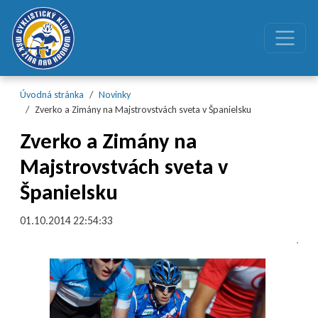
Preskočiť na obsah
Preskočiť na hlavné menu
Úvodná stránka
Novinky
Zverko a Zimány na Majstrovstvách sveta v Španielsku
Zverko a Zimány na
Majstrovstvách sveta v
Španielsku
01.10.2014 22:54:33