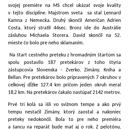
svojej premiére na MS chcel ukázať svoje kvality
v tejto disciplíne. Majstrom sveta sa stal Lennard
Kamna z Nemecka. Druhý skončil Američan Adrien
Costa, ktorý stratil 44sec. Bronz ide do Austrálie
zásluhou Michaela Storera. David skončil na 52.
mieste čo bolo pre neho sklamaním.
Na štart cestného preteku z hromadným štartom sa
spolu postavilo 187 pretekárov z toho štyria
zástupcovia Slovenska - Zverko, Zimány, Kniha a
Bellan. Pre pretekárov bolo pripravených 7 okruhov v
celkovej dĺžke 127,4 km pričom jeden okruh meral
18,2 km. Na pretekárov čakalo nastúpať 2142 metrov.
Prvé tri kolá sa išli vo svižnom tempe a ako prvý
tempu nestačil Zimány, ktorý zaostal a nakoniec
preteky nedokončil. Bola to pre neho premiéra
a šancu na reparát bude mať aj o rok. Z pelotónu,