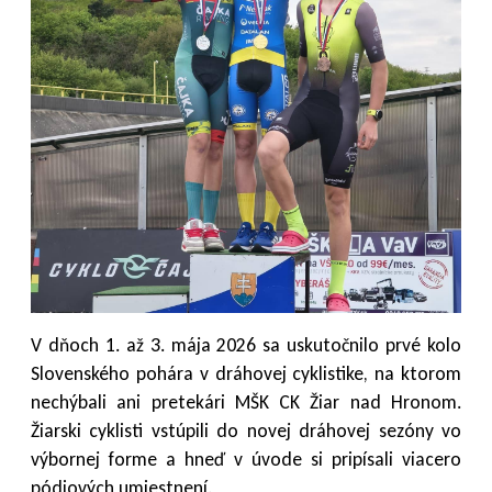
V dňoch 1. až 3. mája 2026 sa uskutočnilo prvé kolo
Slovenského pohára v dráhovej cyklistike, na ktorom
nechýbali ani pretekári MŠK CK Žiar nad Hronom.
Žiarski cyklisti vstúpili do novej dráhovej sezóny vo
výbornej forme a hneď v úvode si pripísali viacero
pódiových umiestnení.