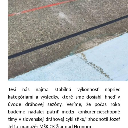
Teší nás najmä stabilná výkonnosť naprieč
kategóriami a výsledky, ktoré sme dosiahli hneď v
úvode dráhovej sezóny. Veríme, že počas roka
budeme naďalej patriť medzi konkurencieschopné
tímy v slovenskej dráhovej cyklistike,“ zhodnotil Jozef
Jelža, manažér MŠK CK Žiar nad Hronom.