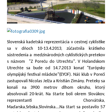
Slovenská kadetská reprezentácia v cestnej cyklistike
sa v dňoch 10-13.4.2013, zúčastnila krátkeho
sústredenia a medzinárodných cyklistických pretekov
s názvom "Z Poreču do Utrechtu". V Holandskom
Utrechte sa bude od 14.7.2013 konať "Európsky
olympijský festival mládeže"(EYOF). Náš klub v Poreči
zastupovali Nicolas Jelža a Kristián Zimány. Preteky sa
konali na 3900 metrov dlhom okruhu, ktorý
absolvovali 20-krát. Na štarte boli okrem Slovákov,
reprezentanti Chorvátska,
Maďarska,Srbska,Slovinska....Na štart sa postavilo 57