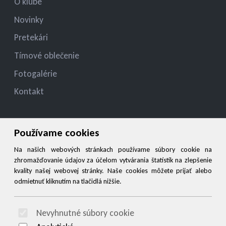
O klube
Novinky
Pretekári
Tímové oblečenie
Fotogalérie
Kontakt
Kontakt
Používame cookies
jelza.jozef@gmail.com
Na našich webových stránkach používame súbory cookie na
zhromažďovanie údajov za účelom vytvárania štatistík na zlepšenie
+421 944 545 900
kvality našej webovej stránky. Naše cookies môžete prijať alebo
odmietnuť kliknutím na tlačidlá nižšie.
Social
Nevyhnutné súbory cookie
© 2026 Arrabella s.r.o., mayabella s.r.o., Všetky práva vyhradené.