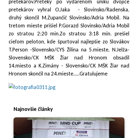
pretekárov.Preteky po vydarenom úniku dvojice
pretekárov vyhral O.Jaka - Slovinsko/Radenska,
druhý skončil M.Zupančič Slovinsko/Adria Mobil. Na
tretom mieste prišiel P.Gorazd Slovinsko/Adria Mobil
zo stratou 2:20 min.Zo stratou 3:18 min. prešiel
cieľom peloton, kde špurtoval najlepšie zo Slovákov
T.Person -Slovensko/CYS Žilina na 5.mieste, N.Jelža-
Slovensko/CK MŠK Žiar nad Hronom obsadil
14.miesto a K.Zimány - Slovensko/CK MŠK Žiar nad
Hronom skončil na 24.mieste.....Gratulujeme
Najnovšie články