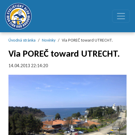
Preskočiť na obsah
Preskočiť na hlavné menu
Úvodná stránka
Novinky
Via POREČ toward UTRECHT.
Via POREČ toward UTRECHT.
14.04.2013 22:14:20