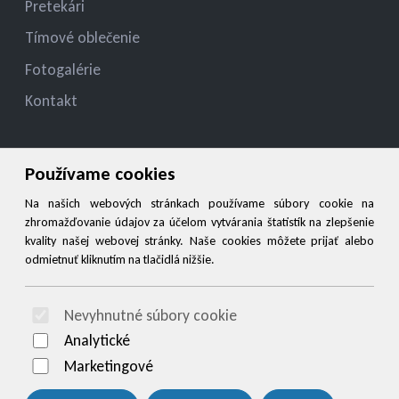
Pretekári
Tímové oblečenie
Fotogalérie
Kontakt
Kontakt
Používame cookies
jelza.jozef@gmail.com
Na našich webových stránkach používame súbory cookie na
zhromažďovanie údajov za účelom vytvárania štatistík na zlepšenie
+421 944 545 900
kvality našej webovej stránky. Naše cookies môžete prijať alebo
odmietnuť kliknutím na tlačidlá nižšie.
Social
Nevyhnutné súbory cookie
© 2026 Arrabella s.r.o., mayabella s.r.o., Všetky práva vyhradené.
Analytické
Marketingové