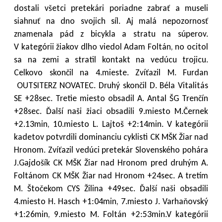
dostali všetci pretekári poriadne zabrať a museli
siahnuť na dno svojich síl. Aj malá nepozornosť
znamenala pád z bicykla a stratu na súperov.
V kategórii žiakov dlho viedol Adam Foltán, no ocitol
sa na zemi a stratil kontakt na vedúcu trojicu.
Celkovo skončil na 4.mieste. Zvíťazil M. Furdan
OUTSITERZ NOVATEC. Druhý skončil D. Béla Vitalitás
SE +28sec. Tretie miesto obsadil A. Antal ŠG Trenčín
+28sec. Ďalší naši žiaci obsadili 9.miesto M.Černek
+2.13min, 10.miesto L. Lajtoš +2:14min. V kategórii
kadetov potvrdili dominanciu cyklisti CK MŠK Žiar nad
Hronom. Zvíťazil vedúci pretekár Slovenského pohára
J.Gajdošík CK MŠK Žiar nad Hronom pred druhým A.
Foltánom CK MŠK Žiar nad Hronom +24sec. A tretím
M. Štočekom CYS Žilina +49sec. Ďalší naši obsadili
4.miesto H. Hasch +1:04min, 7.miesto J. Varhaňovský
+1:26min, 9.miesto M. Foltán +2:53min.V kategórii