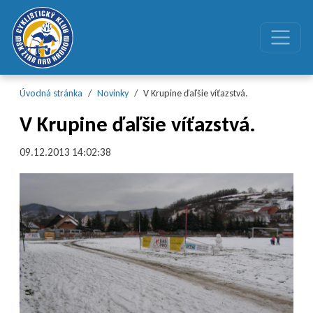
Preskočiť na obsah
Preskočiť na hlavné menu
Úvodná stránka
Novinky
V Krupine ďaľšie víťazstvá.
V Krupine ďaľšie víťazstvá.
09.12.2013 14:02:38