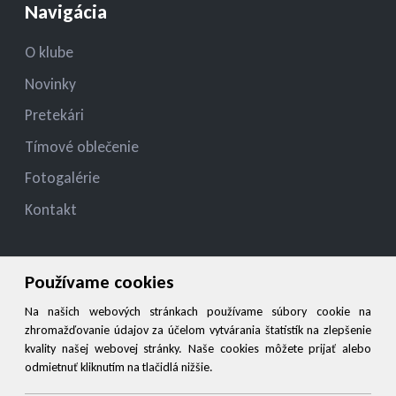
Navigácia
O klube
Novinky
Pretekári
Tímové oblečenie
Fotogalérie
Kontakt
Kontakt
Používame cookies
jelza.jozef@gmail.com
Na našich webových stránkach používame súbory cookie na
zhromažďovanie údajov za účelom vytvárania štatistík na zlepšenie
+421 944 545 900
kvality našej webovej stránky. Naše cookies môžete prijať alebo
odmietnuť kliknutím na tlačidlá nižšie.