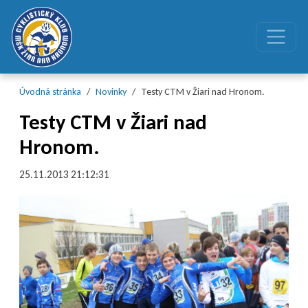
Preskočiť na obsah
Preskočiť na hlavné menu
Úvodná stránka
Novinky
Testy CTM v Žiari nad Hronom.
Testy CTM v Žiari nad
Hronom.
25.11.2013 21:12:31