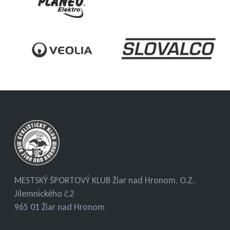
MESTSKÝ ŠPORTOVÝ KLUB Žiar nad Hronom, O.Z.
Jilemnického č.2
965 01 Žiar nad Hronom