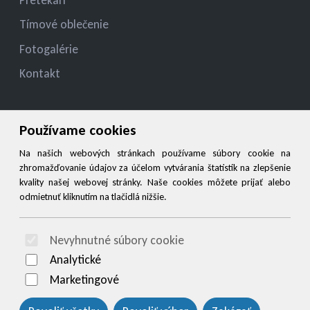
Tímové oblečenie
Fotogalérie
Kontakt
Kontakt
Používame cookies
jelza.jozef@gmail.com
Na našich webových stránkach používame súbory cookie na
zhromažďovanie údajov za účelom vytvárania štatistík na zlepšenie
+421 944 545 900
kvality našej webovej stránky. Naše cookies môžete prijať alebo
odmietnuť kliknutím na tlačidlá nižšie.
Social
Nevyhnutné súbory cookie
© 2026 Arrabella s.r.o., mayabella s.r.o., Všetky práva vyhradené.
Analytické
Marketingové