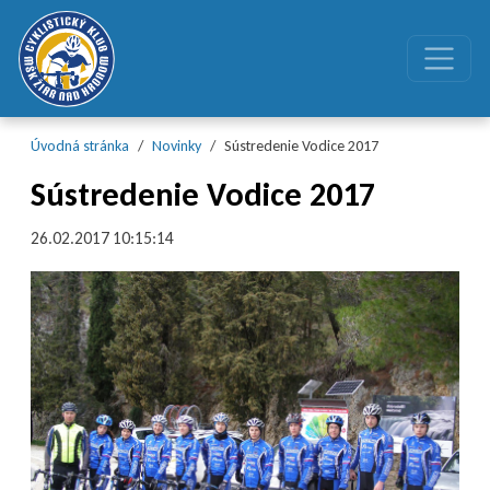
Preskočiť na obsah
Preskočiť na hlavné menu
Úvodná stránka
Novinky
Sústredenie Vodice 2017
Sústredenie Vodice 2017
26.02.2017 10:15:14