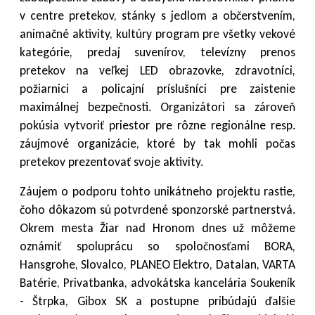
v centre pretekov, stánky s jedlom a občerstvením,
animačné aktivity, kultúry program pre všetky vekové
kategórie, predaj suvenírov, televízny prenos
pretekov na veľkej LED obrazovke, zdravotníci,
požiarnici a policajní príslušníci pre zaistenie
maximálnej bezpečnosti. Organizátori sa zároveň
pokúsia vytvoriť priestor pre rôzne regionálne resp.
záujmové organizácie, ktoré by tak mohli počas
pretekov prezentovať svoje aktivity.
Záujem o podporu tohto unikátneho projektu rastie,
čoho dôkazom sú potvrdené sponzorské partnerstvá.
Okrem mesta Žiar nad Hronom dnes už môžeme
oznámiť spoluprácu so spoločnosťami BORA,
Hansgrohe, Slovalco, PLANEO Elektro, Datalan, VARTA
Batérie, Privatbanka, advokátska kancelária Soukeník
- Štrpka, Gibox SK a postupne pribúdajú ďalšie