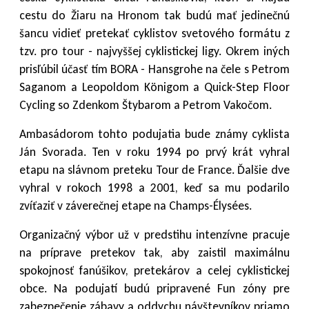
cestu do Žiaru na Hronom tak budú mať jedinečnú
šancu vidieť pretekať cyklistov svetového formátu z
tzv. pro tour - najvyššej cyklistickej ligy. Okrem iných
prisľúbil účasť tím BORA - Hansgrohe na čele s Petrom
Saganom a Leopoldom Königom a Quick-Step Floor
Cycling so Zdenkom Štybarom a Petrom Vakočom.
Ambasádorom tohto podujatia bude známy cyklista
Ján Svorada. Ten v roku 1994 po prvý krát vyhral
etapu na slávnom preteku Tour de France. Ďalšie dve
vyhral v rokoch 1998 a 2001, keď sa mu podarilo
zvíťaziť v záverečnej etape na Champs-Élysées.
Organizačný výbor už v predstihu intenzívne pracuje
na príprave pretekov tak, aby zaistil maximálnu
spokojnosť fanúšikov, pretekárov a celej cyklistickej
obce. Na podujatí budú pripravené Fun zóny pre
zabezpečenie zábavy a oddychu návštevníkov priamo