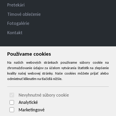
Pretekári
Tímové oblečenie
Fotogalérie
Kontakt
Kontakt
Používame cookies
jelza.jozef@gmail.com
Na našich webových stránkach používame súbory cookie na
zhromažďovanie údajov za účelom vytvárania štatistík na zlepšenie
+421 944 545 900
kvality našej webovej stránky. Naše cookies môžete prijať alebo
odmietnuť kliknutím na tlačidlá nižšie.
Social
Nevyhnutné súbory cookie
© 2026 Arrabella s.r.o., mayabella s.r.o., Všetky práva vyhradené.
Analytické
Marketingové