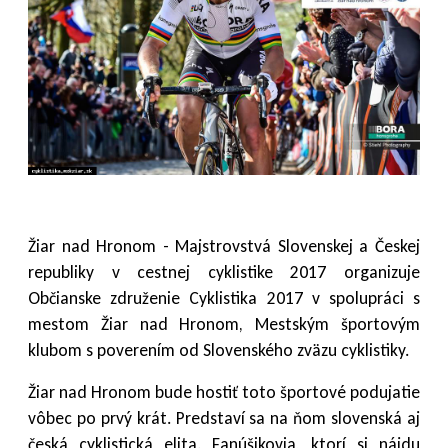
Žiar nad Hronom - Majstrovstvá Slovenskej a Českej
republiky v cestnej cyklistike 2017 organizuje
Občianske združenie Cyklistika 2017 v spolupráci s
mestom Žiar nad Hronom, Mestským športovým
klubom s poverením od Slovenského zväzu cyklistiky.
Žiar nad Hronom bude hostiť toto športové podujatie
vôbec po prvý krát. Predstaví sa na ňom slovenská aj
česká cyklistická elita. Fanúšikovia, ktorí si nájdu