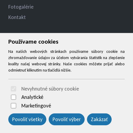
Fotogalérie
Kontakt
Kontakt
Používame cookies
jelza.jozef@gmail.com
Na našich webových stránkach používame súbory cookie na
zhromažďovanie údajov za účelom vytvárania štatistík na zlepšenie
+421 944 545 900
kvality našej webovej stránky. Naše cookies môžete prijať alebo
odmietnuť kliknutím na tlačidlá nižšie.
Social
Nevyhnutné súbory cookie
© 2026 Arrabella s.r.o., mayabella s.r.o., Všetky práva vyhradené.
Analytické
Marketingové
Povoliť všetky
Povoliť výber
Zakázať
Hosting:
- Web: