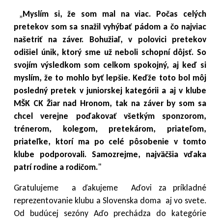
„
Myslím si, že som mal na viac. Počas celých
pretekov som sa snažil vyhýbať pádom a čo najviac
našetriť na záver. Bohužiaľ, v polovici pretekov
odišiel únik, ktorý sme už neboli schopní dôjsť. So
svojím výsledkom som celkom spokojný, aj keď si
myslím, že to mohlo byť lepšie. Keďže toto bol môj
posledný pretek v juniorskej kategórii a aj v klube
MŠK CK Žiar nad Hronom, tak na záver by som sa
chcel verejne poďakovať všetkým sponzorom,
trénerom, kolegom, pretekárom, priateľom,
priateľke, ktorí ma po celé pôsobenie v tomto
klube podporovali. Samozrejme, najväčšia vďaka
patrí rodine a rodičom.
"
Gratulujeme a ďakujeme Aďovi za príkladné
reprezentovanie klubu a Slovenska doma aj vo svete.
Od budúcej sezóny Aďo prechádza do kategórie