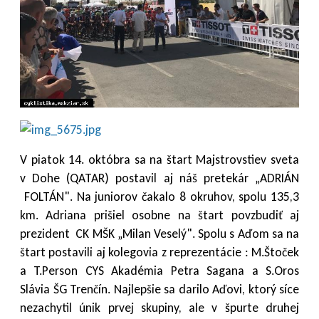
V piatok 14. októbra sa na štart Majstrovstiev sveta
v Dohe (QATAR) postavil aj náš pretekár „ADRIÁN
FOLTÁN". Na juniorov čakalo 8 okruhov, spolu 135,3
km. Adriana prišiel osobne na štart povzbudiť aj
prezident CK MŠK „Milan Veselý". Spolu s Aďom sa na
štart postavili aj kolegovia z reprezentácie : M.Štoček
a T.Person CYS Akadémia Petra Sagana a S.Oros
Slávia ŠG Trenčín. Najlepšie sa darilo Aďovi, ktorý síce
nezachytil únik prvej skupiny, ale v špurte druhej