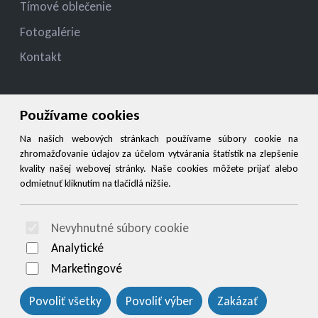
Tímové oblečenie
Fotogalérie
Kontakt
Kontakt
Používame cookies
jelza.jozef@gmail.com
Na našich webových stránkach používame súbory cookie na
zhromažďovanie údajov za účelom vytvárania štatistík na zlepšenie
+421 944 545 900
kvality našej webovej stránky. Naše cookies môžete prijať alebo
odmietnuť kliknutím na tlačidlá nižšie.
Social
Nevyhnutné súbory cookie
© 2026 Arrabella s.r.o., mayabella s.r.o., Všetky práva vyhradené.
Analytické
Marketingové
Povoliť všetky
Povoliť výber
Zakázať
Hosting:
- Web: