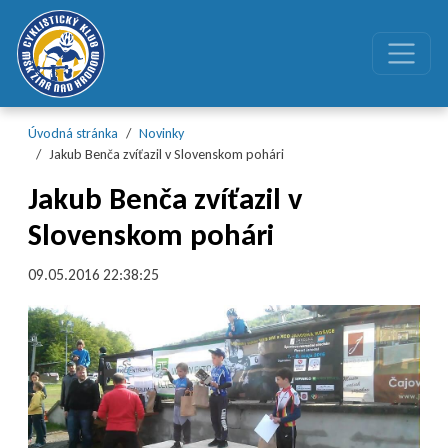
Preskočiť na obsah
Preskočiť na hlavné menu
Úvodná stránka
Novinky
Jakub Benča zvíťazil v Slovenskom pohári
Jakub Benča zvíťazil v
Slovenskom pohári
09.05.2016 22:38:25