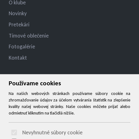
O klube
Novinky
Pretekári
Tímové oblečenie
Fotogalérie
Kontakt
Kontakt
Používame cookies
jelza.jozef@gmail.com
Na našich webových stránkach používame súbory cookie na
zhromažďovanie údajov za účelom vytvárania štatistík na zlepšenie
+421 944 545 900
kvality našej webovej stránky. Naše cookies môžete prijať alebo
odmietnuť kliknutím na tlačidlá nižšie.
Social
Nevyhnutné súbory cookie
© 2026 Arrabella s.r.o., mayabella s.r.o., Všetky práva vyhradené.