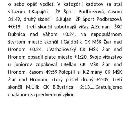
o sebe opäť vedieť. V kategórii kadetov sa stal
víťazom T.Kapajčík ŽP Šport Podbrezová, časom
31:49, druhý skončil S.Kujan ŽP Šport Podbrezová
+0:19, tretí skončil sobotnajší víťaz A.Zeman ŠKC
Dubnica nad Váhom +0:24. Na nepopulárnom
štvrtom mieste skončil J.Gajdošík CK MŠK Žiar nad
Hronom +0:24, J.Varhaňovský CK MŠK Žiar nad
Hronom obsadil piate miesto +1:20. Svoje víťazstvo
u juniorov zopakoval J.Bellan CK MŠK Žiar nad
Hronom, časom 49:59.Polepšil si K.Zimány CK MŠK
Žiar nad Hronom, ktorý prišiel druhý +2:05, tretí
skončil M.Ulík CK B.Bystrica +2:13.....Gratulujeme
chalanom za predvedený výkon.