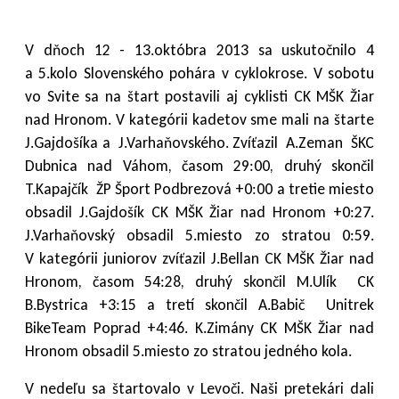
V dňoch 12 - 13.októbra 2013 sa uskutočnilo 4
a 5.kolo Slovenského pohára v cyklokrose. V sobotu
vo Svite sa na štart postavili aj cyklisti CK MŠK Žiar
nad Hronom. V kategórii kadetov sme mali na štarte
J.Gajdošíka a J.Varhaňovského. Zvíťazil A.Zeman ŠKC
Dubnica nad Váhom, časom 29:00, druhý skončil
T.Kapajčík ŽP Šport Podbrezová +0:00 a tretie miesto
obsadil J.Gajdošík CK MŠK Žiar nad Hronom +0:27.
J.Varhaňovský obsadil 5.miesto zo stratou 0:59.
V kategórii juniorov zvíťazil J.Bellan CK MŠK Žiar nad
Hronom, časom 54:28, druhý skončil M.Ulík CK
B.Bystrica +3:15 a tretí skončil A.Babič Unitrek
BikeTeam Poprad +4:46. K.Zimány CK MŠK Žiar nad
Hronom obsadil 5.miesto zo stratou jedného kola.
V nedeľu sa štartovalo v Levoči. Naši pretekári dali