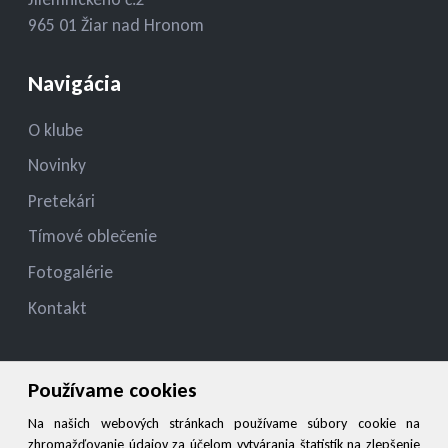
965 01 Žiar nad Hronom
Navigácia
O klube
Novinky
Pretekári
Tímové oblečenie
Fotogalérie
Kontakt
Kontakt
Používame cookies
jelza.jozef@gmail.com
Na našich webových stránkach používame súbory cookie na
zhromažďovanie údajov za účelom vytvárania štatistík na zlepšenie