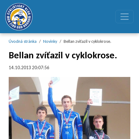
Preskočiť na obsah
Preskočiť na hlavné menu
Úvodná stránka
Novinky
Bellan zvíťazil v cyklokrose.
Bellan zvíťazil v cyklokrose.
14.10.2013 20:07:56