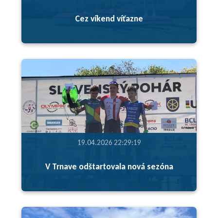
Cez víkend víťazne
19.04.2026 22:29:19
V Trnave odštartovala nová sezóna