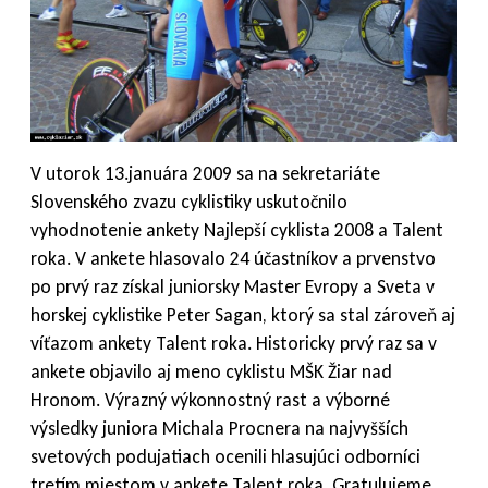
V utorok 13.januára 2009 sa na sekretariáte
Slovenského zvazu cyklistiky uskutočnilo
vyhodnotenie ankety Najlepší cyklista 2008 a Talent
roka. V ankete hlasovalo 24 účastníkov a prvenstvo
po prvý raz získal juniorsky Master Evropy a Sveta v
horskej cyklistike Peter Sagan, ktorý sa stal zároveň aj
víťazom ankety Talent roka. Historicky prvý raz sa v
ankete objavilo aj meno cyklistu MŠK Žiar nad
Hronom. Výrazný výkonnostný rast a výborné
výsledky juniora Michala Procnera na najvyšších
svetových podujatiach ocenili hlasujúci odborníci
tretím miestom v ankete Talent roka. Gratulujeme