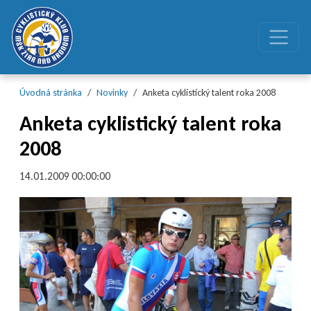
Preskočiť na obsah
Preskočiť na hlavné menu
Úvodná stránka
Novinky
Anketa cyklistický talent roka 2008
Anketa cyklistický talent roka
2008
14.01.2009 00:00:00